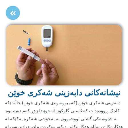
نیشانەکانی دابەزینی شەکری خوێن
دابەزینی شەکری خوێن (کەمبوونەوەی شەکری خوێن) حاڵەتێکە
کاتێک ڕوودەدات کە ئاستی گلوکۆز لە خوێندا زۆر کەم دەبێتەوە.
بە شێوەیەکی گشتی تووشبوون بە نەخۆشی شەکرە یەکێکە لە
هۆکارەکان ، بەڵام هۆکارەکانی دیکە، وەک دەرمان، زیادەڕۆیی لە