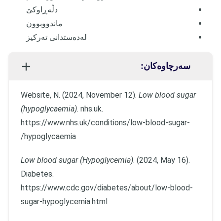
دڵەڕاوکێ
ماندووبوون
لەدەستدانی تەرکیز
سەرچاوەکان:
Website, N. (2024, November 12).
Low blood sugar
(hypoglycaemia)
. nhs.uk.
https://www.nhs.uk/conditions/low-blood-sugar-
hypoglycaemia/
Low blood sugar (Hypoglycemia)
. (2024, May 16).
Diabetes.
https://www.cdc.gov/diabetes/about/low-blood-
sugar-hypoglycemia.html