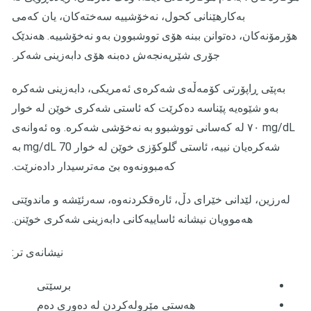
بەکارهێنانی کحول، نەخۆشییە سەختەکان، یان کەمی
هۆرمۆنەکان، دەتوانن ببنە هۆی تووشبوون بەو نەخۆشییە. هەندێک
جۆری شێرپەنجەش دەبنە هۆی دابەزینی شەکر.
بەپێی ڕاپۆرتی کۆمەڵەی شەکرەی ئەمریکی، دابەزینی شەکرە
بەو شێوەیە پێناسە دەکرێت کە ئاستی شەکری خوێن لە خوار
mg/dL ٧٠ لە کەسانی تووشبوو بە نەخۆشی شەکرە. وە ئەوانەی
شەکرەیان نییە، ئاستی گلوکۆزی خوێن لە خوار mg/dL 70 بە
کەمبوونەوە بێ مەترسیدار دادەنرێت.
لەرزین، لێدانی خێرای دڵ، ئارەقکردنەوە، سەرئێشە و ماندوێتی
هەموویان نیشانە ئاساییەکانی دابەزینی شەکری خوێنن.
نیشانەی تر:
برسێتی
هەستی مێرولەکردن لە دەوری دەم