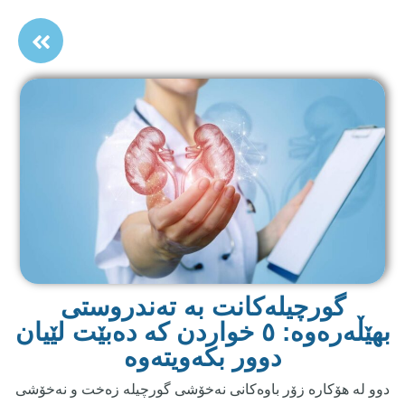
گورچیلەکانت بە تەندروستی
بهێڵەرەوە: ٥ خواردن کە دەبێت لێیان
دوور بکەویتەوە
دوو لە هۆکارە زۆر باوەکانی نەخۆشی گورچیلە زەخت و نەخۆشی