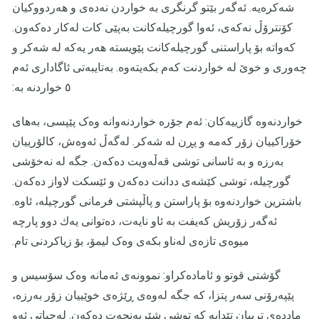
شەکرەیە. ئەگەر بێتو گرنگری بە خواردن نەدەی و هەردووکیان
کۆنترۆڵ نەکەی، ئەوا گورچیلەکانت بەپێی کات لەکار دەکەون.
کەواتە بۆ پاراستنی گورچیلەکانت پێویستە هەر یەکە لە شەکر و
چەوری و خوێ لە خواردنت کەم بکەیتەوە. بەتایبەتی ئاگاداری ئەم
٥ خواردنە بە:
خواردنەوە گازییەکان: ئەم جۆرە خواردنەوانە وەک پێپسی، بەهای
خۆراکییان زۆر کەمە و پڕن لە شەکر. لەگەڵ ئەوەش، کالۆرییان
بەرزە و بە ئاسانی توشی قەڵەویت دەکەن. جگە لە نەخۆشی
گورچیلە، توشی کێشەی ددانت دەکەن و ئێسکت لاواز دەکەن.
باشترین خواردنەوە بۆ پاراستن و پاڵپشتی فرمانی گورچیلە، ئاوە.
ئەگەر زۆریش کەیفت بە ئاو نایەت، دەتوانی یەك دوو پارچە
میوەی تازەی لەناو بکەی وەک لیمۆ، بۆ زیاکردنی تام.
گۆشتی قوتو و ئامادەکراو: نموونەی ئەمانە وەک سۆسیس و
پێپەرۆنی سەر پتزا، کە جگە لەوەی ڕێژەی خوێییان زۆر بەرزە،
ماددەی ترییان تێدایە کە توشی شێرپەنجەت دەکەن. لەجیاتی ئەو