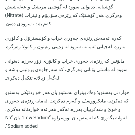
گۆشتانە، دەتوانی سوود لە گۆشتی مریشک و عەلەشیش
وەرگری. هەر گۆشتێک کە ڕێژەی سۆدیۆم و نیترات (Nitrate)
کەم بێت، سوودی دەبێ.
کەرە: ئەمەش ڕێژەی چەوری خراپ و کۆلیسترۆل و کالۆری
بەرزە. لەجیاتی ئەمانە، سوود لە زەیتی زەیتون و کانولا وەرگرە.
مایۆنیز: کە ڕێژەی چەوری خراپ و کالۆری زۆر بەرزە. دەتوانی
سوود لە ماستی یۆنانی وەرگری، کە سەرچاوەی پرۆتینی باشە و
لەگەڵ زەلاتە تێکەڵ دەکرێ.
خواردنی بەستوو: وەك پیتزای بەستوو یان هەر خواردنێکی بەستوو
کە دەکرێتە مایکرۆوەیڤ و گەرم دەکرێت. ئەمانە ڕێژەی چەوری
و خوێ و شەکرییان بەرزە. ئەگەر هەر ئەم خواردنانە دەکری،
لەوانە بگەڕێ کە لەسەرییان نووسراوە “Low Sodium” یان “No
Sodium added”.