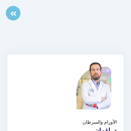
الأورام والسرطان
د. لقمان