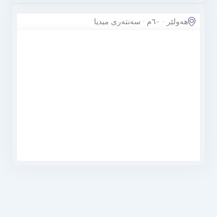
هەولێر - ٦٠م - سەنتەری میدیا