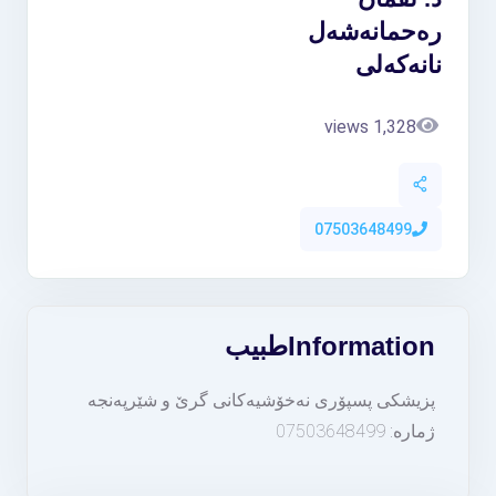
رەحمانەشەل
نانەکەلی
1,328 views
07503648499
Information
طبيب
پزیشکی پسپۆری نەخۆشیەکانی گرێ و شێرپەنجە
ژمارە: 07503648499