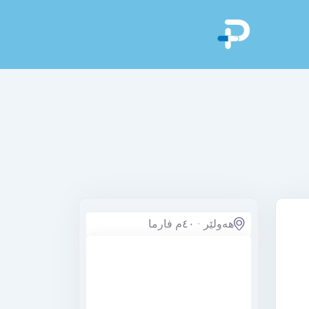
هەولێر - ٤٠م فارما