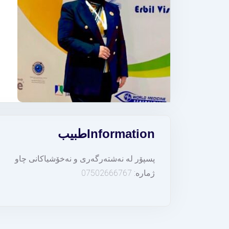
Information
طبيب
پسپۆر لە نەشتەرگەری و نەخۆشیاکانی چاو
ژمارە: 07502666767