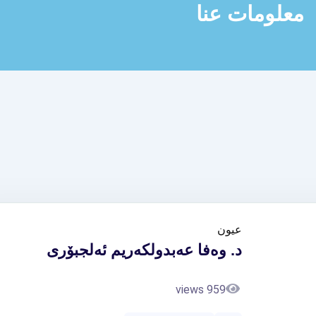
معلومات عنا
عیون
د. وەفا عەبدولکەریم ئەلجبۆری
959 views