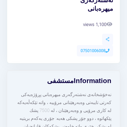
نه‌شته‌رگه‌رى
میهره‌بانى
1,100 views
07501006008
Information
مستشفى
نه‌خۆشخانه‌ى نه‌شته‌رگه‌رى میهره‌بانى پڕۆژه‌یه‌كى
كه‌رتى تایبه‌تى وه‌به‌رهێنانى مرۆییه‌ ، واته‌ تێكه‌ڵه‌یه‌كه‌
له‌ كارى مرۆیى و وه‌به‌رهێنان ، له‌ 7500 پشك
پێكهاتوه‌ ، دوو جۆر پشكى هه‌یه‌: جۆرى یه‌كه‌م بریتیه‌
له‌ پشكى خێرى واته‌ خاوه‌نى پشكه‌كان قازانجیان