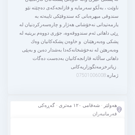
ناوێت ، به‌ڵكو سه‌رمایه‌ و قازانجه‌كه‌ى ده‌چێته‌ نێو
سندوقى میهره‌بانى كه‌ سندوقێكى تایبه‌ته‌ به‌
یارمه‌تیدانى نه‌خۆشانى هه‌ژار و چاره‌سه‌ركردنیان له‌
ڕێى داهاتى ئه‌م سندووقه‌وه‌، جۆرى دووه‌م بریتیه‌ له‌
پشكى وه‌به‌رهێنان و خاوه‌ن پشكه‌كانیان وه‌ك
وه‌به‌رهێن له‌ نه‌خۆشخانه‌كه‌دا به‌شدار ده‌بن و به‌پێى
داهاتى ساڵانه‌ قازانجه‌كانیان به‌ده‌ست ده‌گات
. زیاترخزمەتگوزاریەکانی
ژمارە:07501006008
هەولێر - شەقامی ١٢٠ مەتری - گەڕەکی
فەرمانبەران