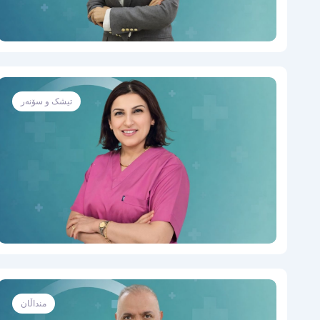
تیشک و سۆنەر
منداڵان