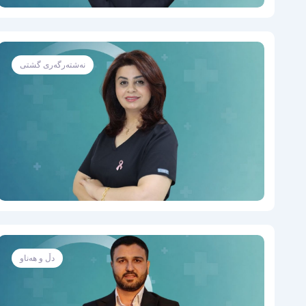
نەشتەرگەری گشتی
دڵ و هەناو