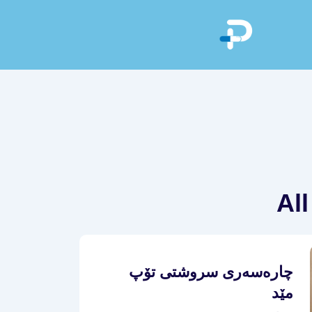
Al
چارەسەری سروشتی تۆپ
مێد