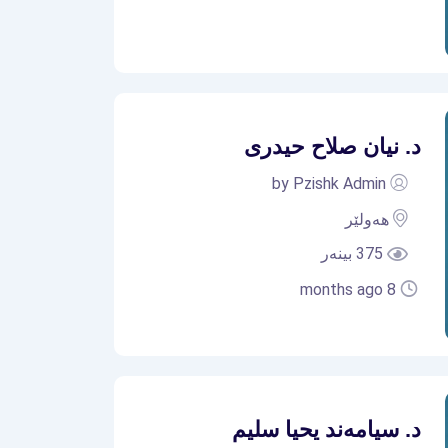
د. نیان صلاح حیدری
by Pzishk Admin
هەولێر
375 بینەر
8 months ago
د. سیامەند یحیا سلیم