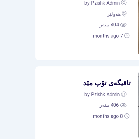
by Pzishk Admin
هەولێر
404 بینەر
7 months ago
تاقیگەی تۆپ مێد
by Pzishk Admin
406 بینەر
8 months ago