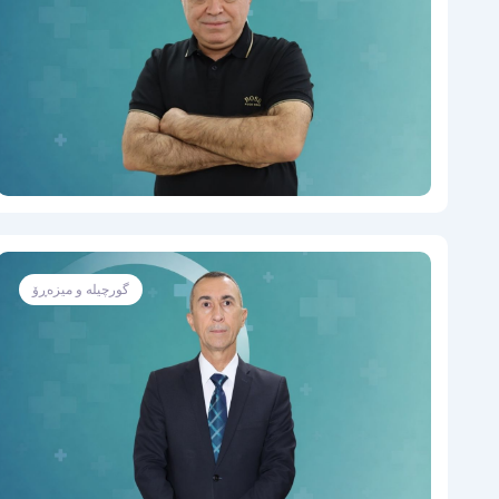
گورچیلە و میزەڕۆ