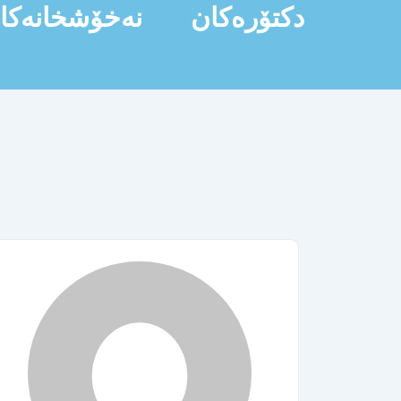
دکتۆرەکان
نەخۆشخانەکا