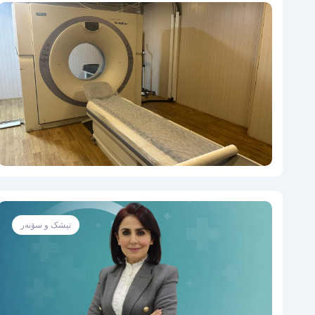
تیشک و سۆنەر