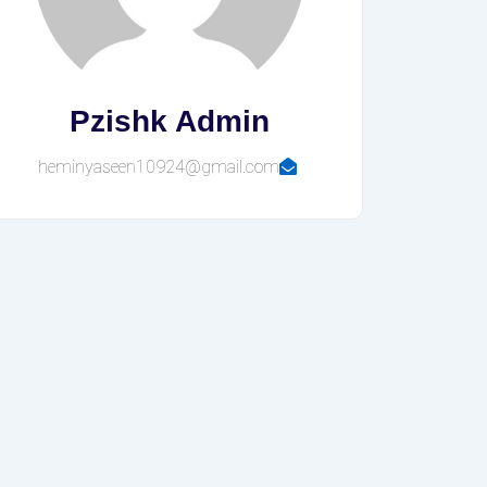
Pzishk Admin
heminyaseen10924@gmail.com