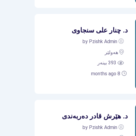
د. چنار علی سنجاوی
by Pzishk Admin
هەولێر
393 بینەر
8 months ago
د. هێرش قادر دەربەندی
by Pzishk Admin