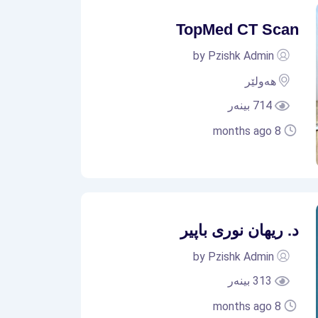
TopMed CT Scan
by Pzishk Admin
هەولێر
714 بینەر
8 months ago
د. ریهان نوری باپیر
by Pzishk Admin
313 بینەر
8 months ago