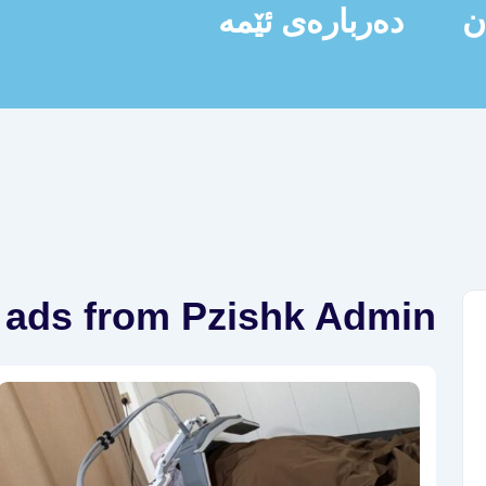
ن
دەربارەی ئێمە
l ads from Pzishk Admin