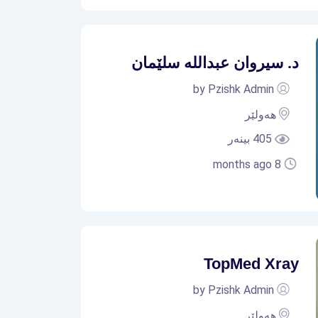
د. سیروان عبداللە سلێمان
by Pzishk Admin
هەولێر
405 بینەر
8 months ago
TopMed Xray
by Pzishk Admin
هەولێر