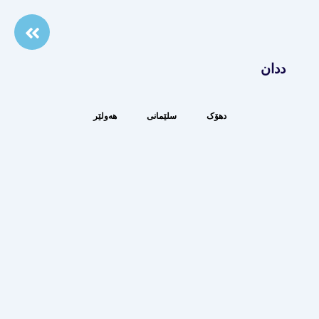
ددان
دهۆک
سلێمانی
هەولێر