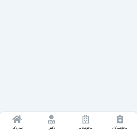
نەخۆشیەکان
نەخۆشخانە
دکتۆر
سەرەکی