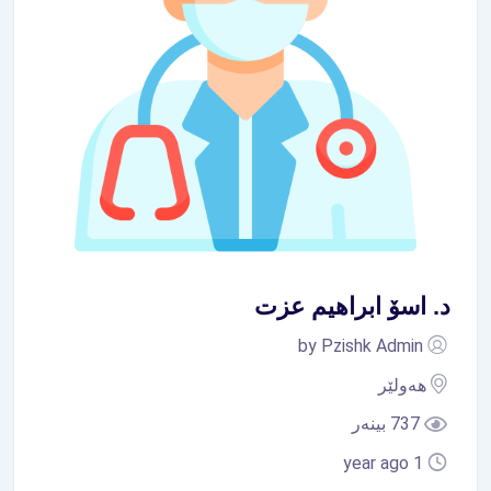
د. اسۆ ابراهیم عزت
by Pzishk Admin
هەولێر
737 بینەر
1 year ago