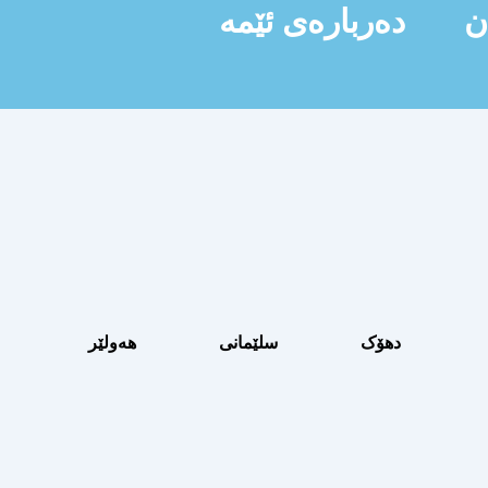
ن
دەربارەی ئێمە
دهۆک
سلێمانی
هەولێر