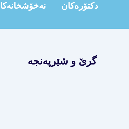
دکتۆرەکان
نەخۆشخانەکا
گرێ و شێرپەنجە