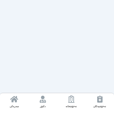
نەخۆشیەکان
نەخۆشخانە
دکتۆر
سەرەکی