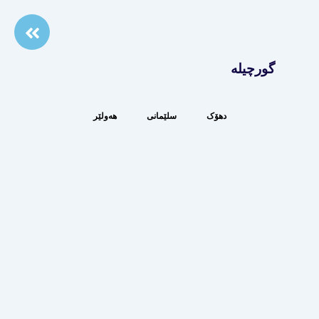
گورچیلە
دهۆک
سلێمانی
هەولێر