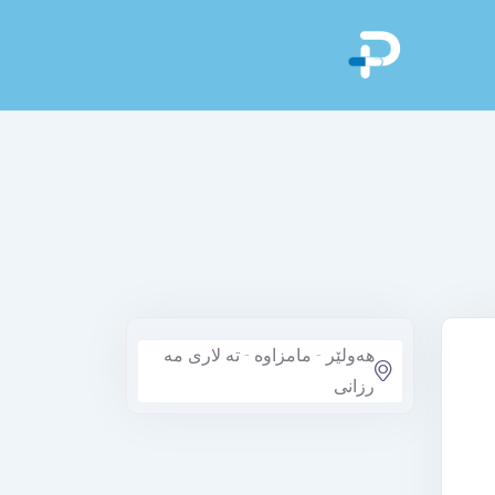
هەولێر - مامزاوه - ته لاری مه
رزانی