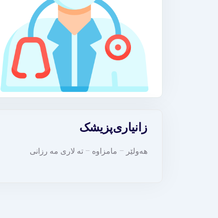
زانیاری
پزیشک
هەولێر – مامزاوه – ته لاری مه رزانی