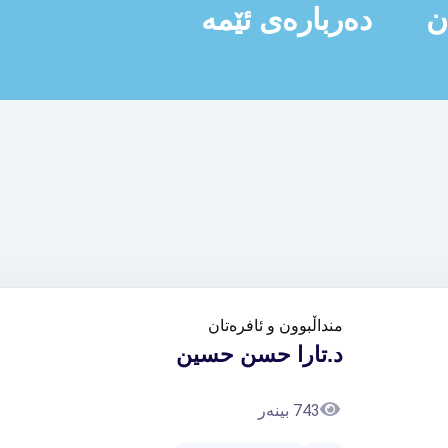
ن
دەربارەی ئێمە
منداڵبوون و ئافرەتان
د.تارا حسن حسين
743 بینەر