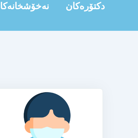
دکتۆرەکان
نەخۆشخانەکا