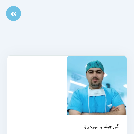
گورچیلە و میزەڕۆ