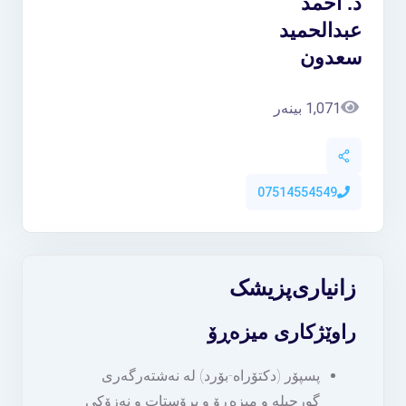
د. احمد
عبدالحمید
سعدون
1,071 بینەر
07514554549
زانیاری
پزیشک
راوێژکاری میزەڕۆ
پسپۆر (دكتۆراه-بۆرد) لە نەشتەرگەرى
گورچيلە و ميزەڕۆ و پرۆستات و نەزۆكی