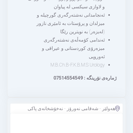
و لاوازی سيكسی لە پياوان
ئەنجامدانی نەشتەرگەری گورچیلە و
میزلدان و پرۆستات بە ئامێری نازور
(لەیزەر) بە نویترین رێگا
ئەندامی كۆمەڵەی نەشتەرگەرى
ميزەرۆی كوردستانی و عيراقی و
ئەوروپی
M.B.Ch.B-F.K.B.M.S Urology
ژماره‌ی نۆرینگه‌ : 07514554549
هەولێر - شەقامی نەورۆز - نەخۆشخانەی پاکی