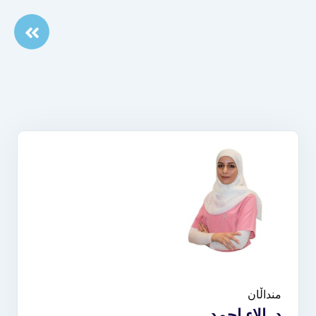
منداڵان
د. الاء احمد