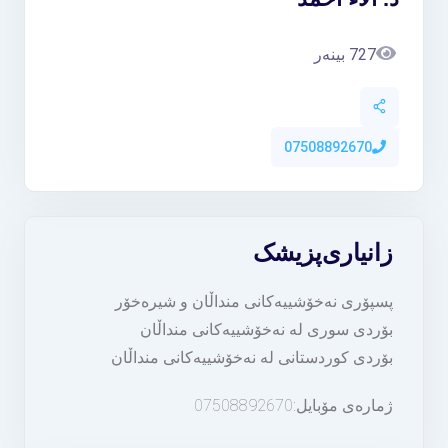
727 بینەر
07508892670
زانیاری
پزیشک
پسپۆری نەخۆشییەکانی منداڵان و شیرەخۆر
بۆردی سوری لە نەخۆشییەکانی منداڵان
بۆردی کوردستانی لە نەخۆشییەکانی منداڵان
ژمارەی مۆبایل:07508892670