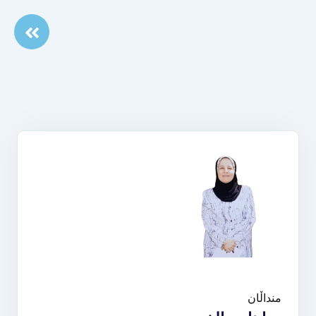
منداڵان