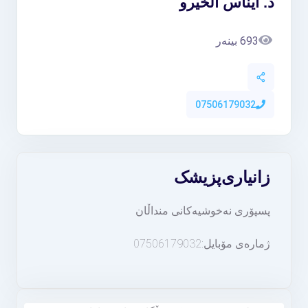
د. ایناس الخيرو
693 بینەر
07506179032
زانیاری
پزیشک
پسپۆری نەخوشیەکانی منداڵان
ژمارەی مۆبایل:07506179032