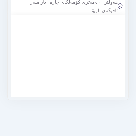
هەولێر - ٤٠مەتری کۆمەڵگای چارە - بارامبەر
تاقیگەی ئاریۆ