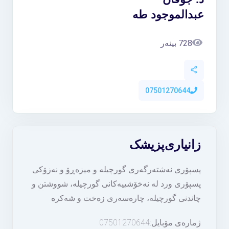
عبدالموجود طە
728 بینەر
07501270644
زانیاری
پزیشک
پسپۆری نەشتەرگەری گورچیلە و میزەڕۆ و نەزۆکی
پسپۆری ورد لە نەخۆشییەکانی گورچیلە، شووشتن و
چاندنی گورچیلە، چارەسەری زەخت و شەکرە
ژمارەی مۆبایل:07501270644