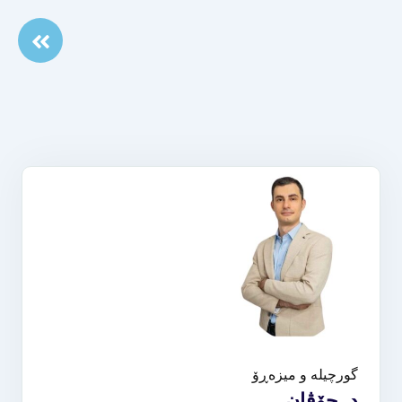
گورچیلە و میزەڕۆ
د. جۆڤان