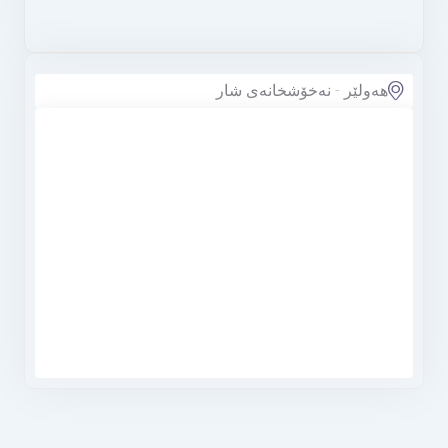
هەولێر - نەخۆشخانەی شار