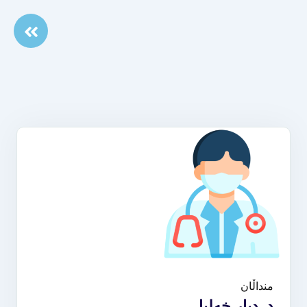
منداڵان
د. دیار خەلیل