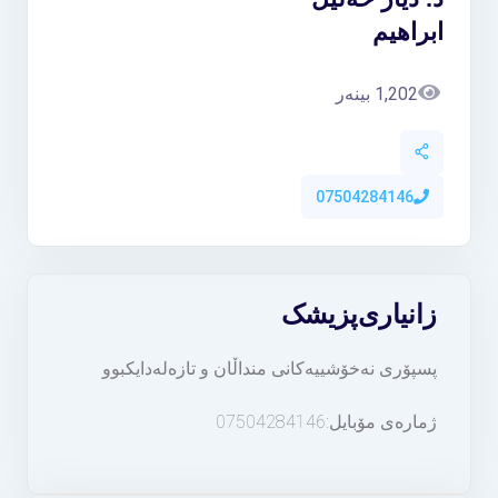
ابراهیم
1,202 بینەر
07504284146
زانیاری
پزیشک
پسپۆری نەخۆشییەکانی منداڵان و تازەلەدایکبوو
ژمارەی مۆبایل:07504284146