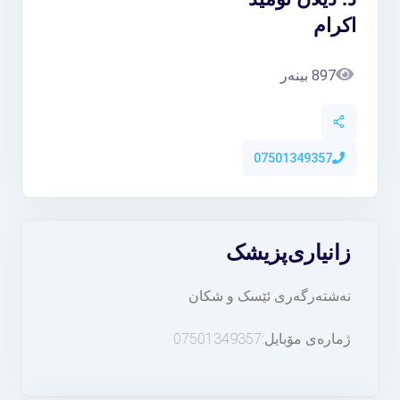
اکرام
897 بینەر
07501349357
زانیاری
پزیشک
نەشتەرگەری ئێسک و شکان
ژمارەی مۆبایل:07501349357