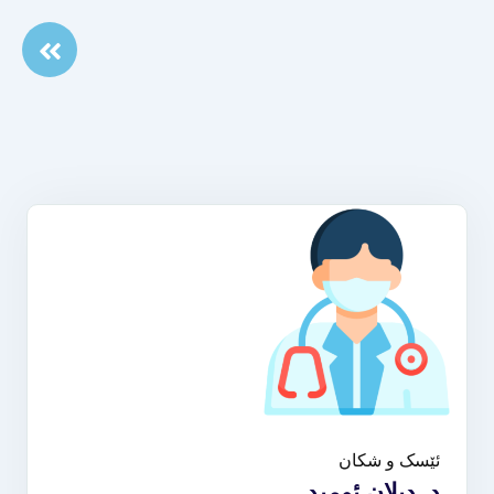
ئێسک و شکان
د. دیلان ئومید