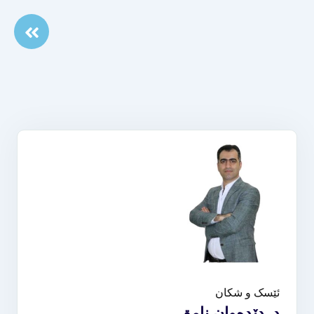
ئێسک و شکان
د. دێدەوان نامق