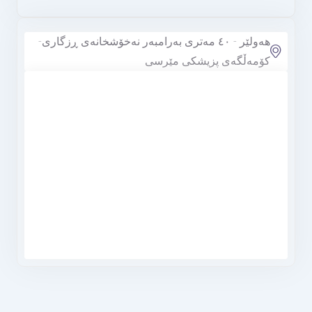
هەولێر - ٤٠ مەتری بەرامبەر نەخۆشخانەی ڕزگاری-
کۆمەڵگەی پزیشکی مێرسی