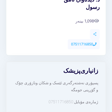
رسول
1,098 بینەر
07511716850
زانیاری
پزیشک
پسپۆری نەشتەرگەری ئێسک و شکان ونازۆری چۆک
و گۆڕینی جومگە
ژمارەی مۆبایل:07511716850