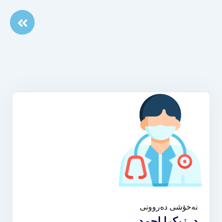
نەخۆشی دەروونی
د. زیکرا احمد