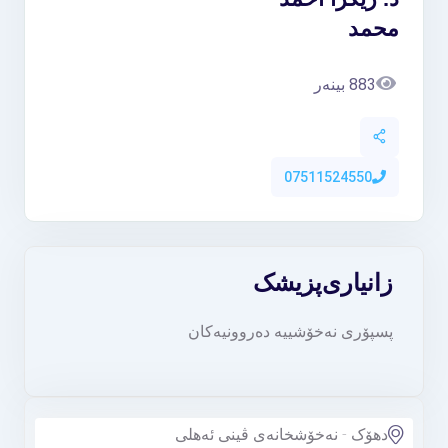
محمد
883 بینەر
07511524550
زانیاری
پزیشک
پسپۆری نەخۆشییە دەروونیەکان
دهۆک - نەخۆشخانەی ڤینی ئەهلی