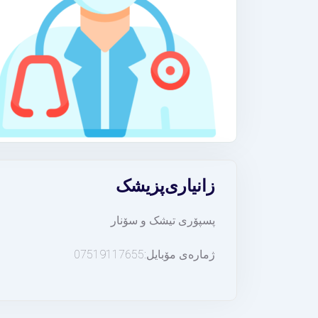
زانیاری
پزیشک
پسپۆری تیشک و سۆنار
ژمارەی مۆبایل:07519117655