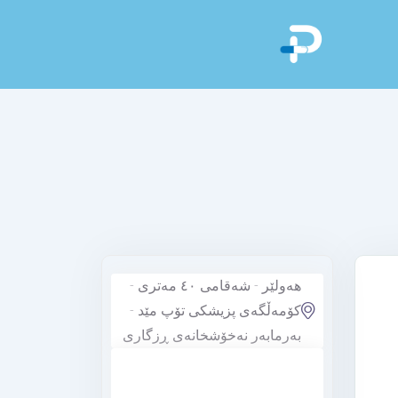
هەولێر - شەقامی ٤٠ مەتری -
کۆمەڵگەی پزیشکی تۆپ مێد -
بەرمابەر نەخۆشخانەی ڕزگاری