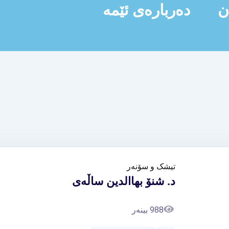
ن
دەربارەی ئێمە
تیشک و سۆنەر
د. شنۆ بهاالدین ساڵەی
988 بینەر