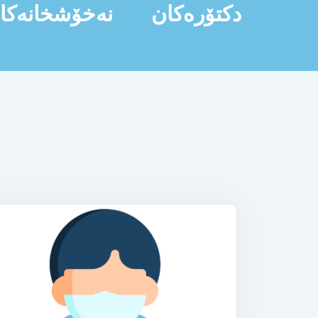
دکتۆرەکان
نەخۆشخانەکا