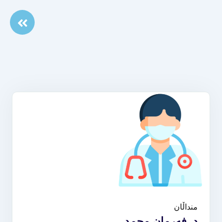
منداڵان
د. فەرمان محمد