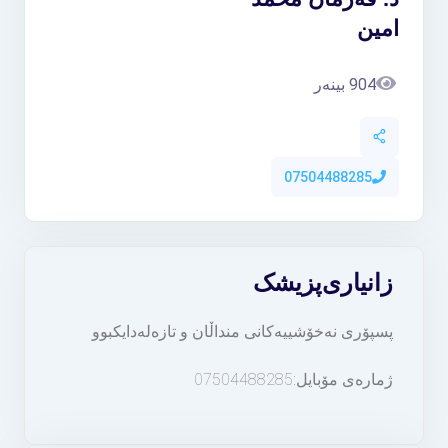
امین
904 بینەر
07504488285
زانیاری
پزیشک
پسپۆری نەخۆشییەکانی منداڵان و تازەلەدایکبوو
ژمارەی مۆبایل:07504488285