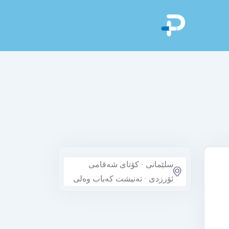
سلێمانی - کۆتای شەقامی
ئۆرزدی - تەنیشت کەباب وەلی