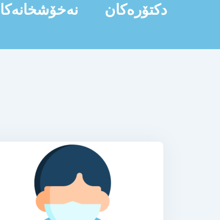
دکتۆرەکان
نەخۆشخانەکا