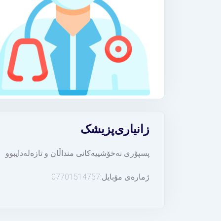
زانیاری
پزیشک
پسپۆری نەخۆشییەکانی منداڵان و تازەلەدایبوو
ژمارەی مۆبایل:07701514757