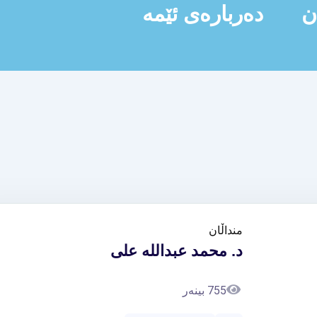
ن
دەربارەی ئێمە
منداڵان
د. محمد عبداللە علی
755 بینەر