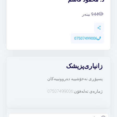
944 بینەر
07507499006
زانیاری
پزیشک
پسپۆڕی نەخۆشییە دەروونییەکان
ژمارەی تەلەفۆن:07507499006