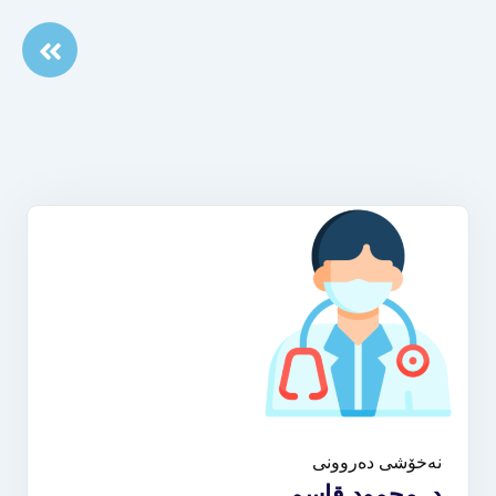
نەخۆشی دەروونی
د. محمود قاسم