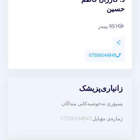
حسین
951 بینەر
07506544849
زانیاری
پزیشک
پسپۆری نەخوشیەکانی منداڵان
ژمارەی مۆبایل:07506544849