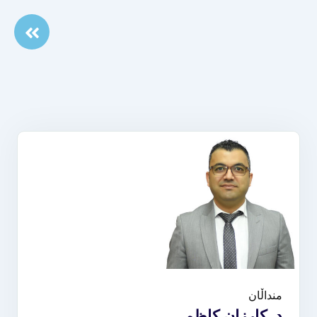
منداڵان
د. کارزان کاظم