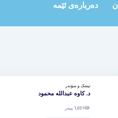
ن
دەربارەی ئێمە
تیشک و سۆنەر
د. کاوە عبداللە محمود
1,031 بینەر