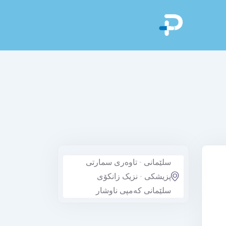
سلێمانی - تاوەری سمارتی
پزیشکی - نزیک زانکۆی
سلێمانی کەمپی ناوشار