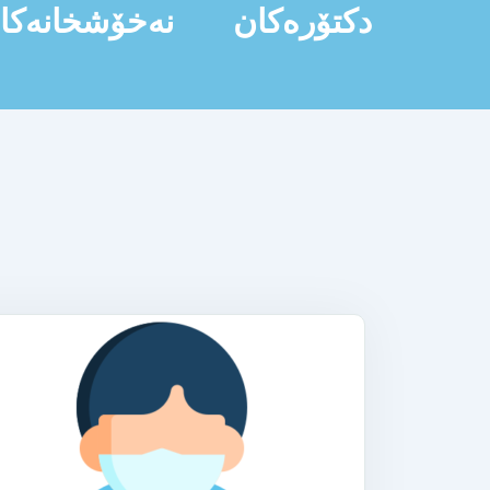
دکتۆرەکان
نەخۆشخانەکا