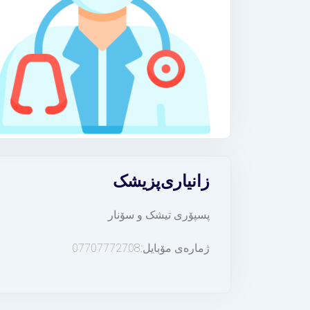
زانیاری
پزیشک
پسپۆری تیشک و سۆنار
ژمارەی مۆبایل:07707772708