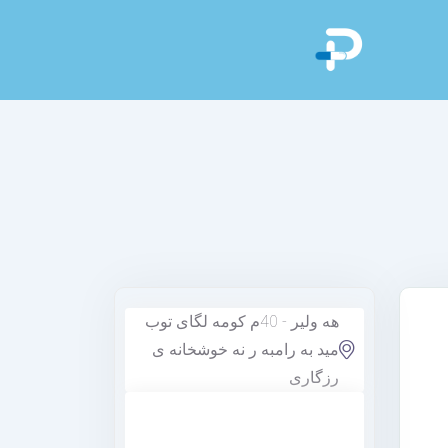
هه ولير - 40م کومه لگای توب
مید به رامبه ر نه خوشخانه ی
رزگاری