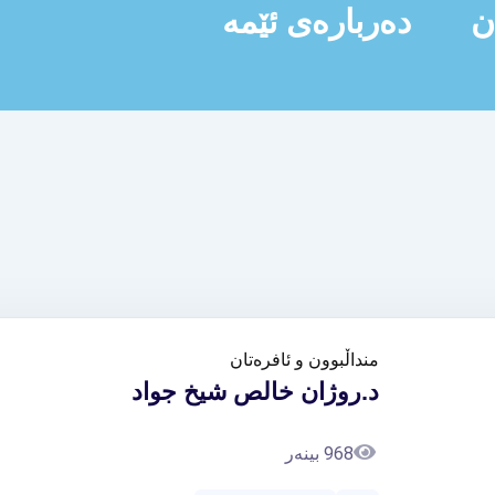
ن
دەربارەی ئێمە
منداڵبوون و ئافرەتان
د.روژان خالص شيخ جواد
968 بینەر