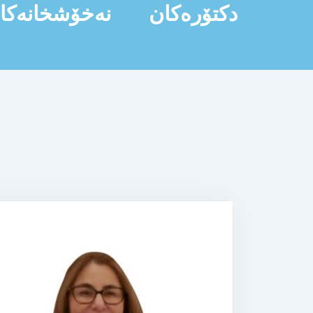
دکتۆرەکان
نەخۆشخانەکا