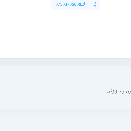
07503705000
وون و نەزۆکی