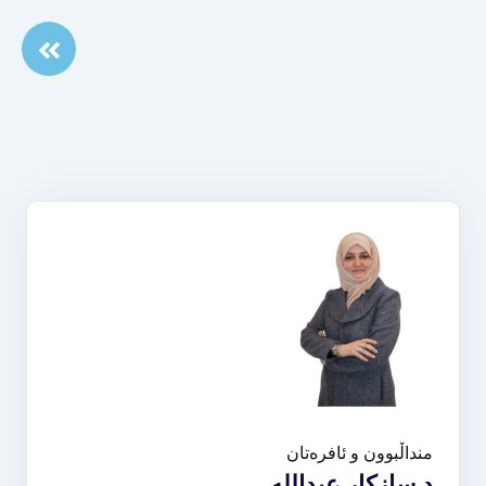
منداڵبوون و ئافرەتان
د.سازكار عبدالله