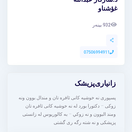
غؤشناو
932 بینەر
07506994911
زانیاری
پزیشک
پسپوری نه خوشیه کانی ئافره تان و مندال بوون ونه
زوکی – دكتورا بورد له نه خوشیه کانی ئافره تان
ومند البوون و نه زوكي – به كالوريوس له زانستی
پزیشکی و نه شته رگه ری گشتی