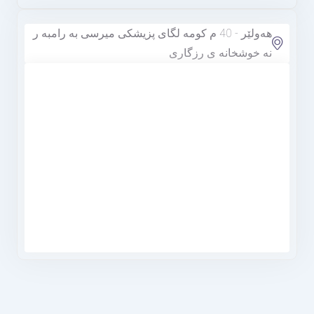
هەولێر - 40 م كومه لگای پزیشکی میرسی به رامبه ر
نه خوشخانه ی رزگاری