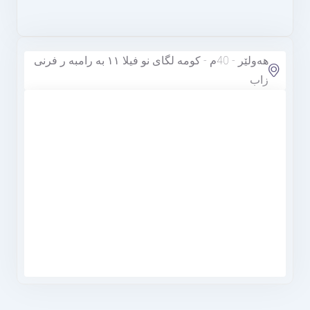
هەولێر - 40م - كومه لگای نو فیلا ۱۱ به رامبه ر فرنی
زاب