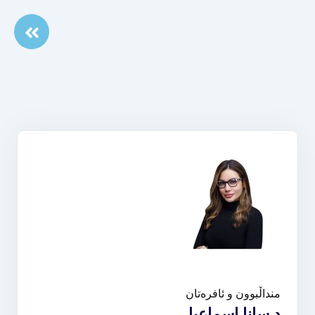
منداڵبوون و ئافرەتان
د.سانا اسماعيل