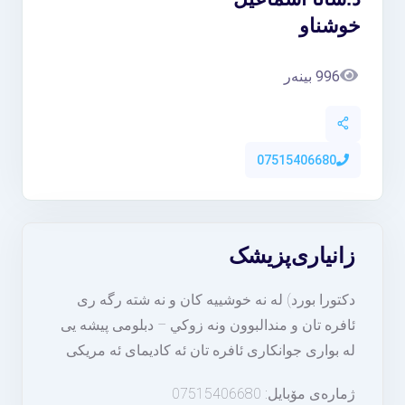
خوشناو
996 بینەر
07515406680
زانیاری
پزیشک
دكتورا بورد) له نه خوشییه كان و نه شته رگه ری
ئافره تان و مندالبوون ونه زوكي – دبلومی پیشه یی
له بواری جوانکاری ئافره تان ئه کادیمای ئه مریکی
ژمارەی مۆبایل: 07515406680