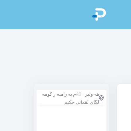
هه ولير - 40م به رامبه ر کومه
لگای لقمانی حکیم