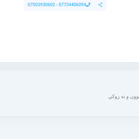
07734406094 - 07503930602
بوون و نه زوكي