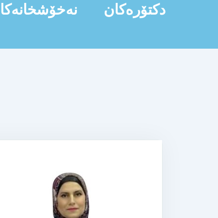
دکتۆرەکان
نەخۆشخانەکا