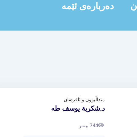
ن
دەربارەی ئێمە
منداڵبوون و ئافرەتان
د.شكرية يوسف طه
744 بینەر