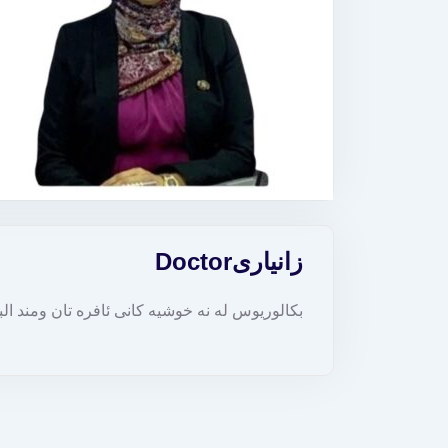
زانیاری
Doctor
بكالوريوس له نه خوشیه کانی ئافره تان ومند ال