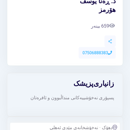
د. ڕەنا یوسف
هۆرمز
659 بینەر
07506888383
زانیاری
پزیشک
پسپۆری نەخۆشییەکانی منداڵبوون و ئافرەتان
دهۆک - نەخۆشخانەی مێدی ئەهلی