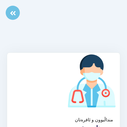
منداڵبوون و ئافرەتان