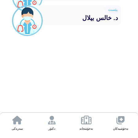
پێست
د. خالس بیلال
نەخۆشیەکان
نەخۆشخانە
دکتۆر
سەرەکی