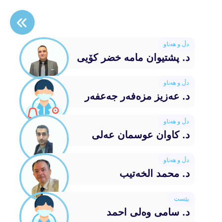
دڵ و هەناو
د. پشتیوان مامە خضر کۆیی
دڵ و هەناو
د. عەزیز مزەفەر جەعفەر
دڵ و هەناو
د. کاوان عوسمان عەلی
دڵ و هەناو
د. محمد الخەتیب
پێست
د. سامی وەلی احمد