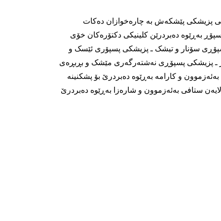
کە جۆرەها خزمەتی پزیشکی پێشکەش بە چارەخوازان دەکات
پۆڕ بەڕێوە دەبردرێن کلینیکی دکتۆرەکان خۆی
پسپۆڕی سۆنار و تیشک ـ پزیشکی پسپۆری ئێسک و
 ـ پزیشکی پسپۆڕی نەشتەرگەری مێشک و بڕبڕەی
ەزموون و کارامە بەڕێوە دەبردرێ بۆ پشکنینە