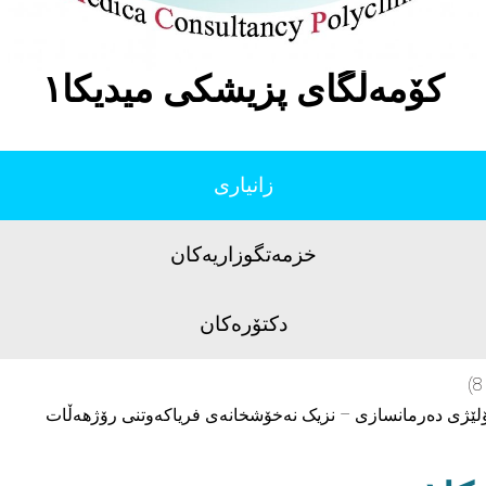
كۆمەڵگاى پزيشكى ميديكا١
زانیاری
خزمەتگوزاریەکان
دکتۆرەکان
نەخۆشخانەی فریاکەوتنی رۆژهەڵات