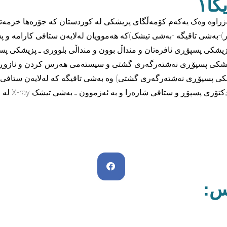
ا١
ی مێدیکای پزیشکی کەلە ساڵی (2008) دامەزراوە وەک یەکەم کۆمەڵگای پزیشکی لە کوردستان 
)-بەشی تاقیگە -بەشی تیشک)کە هەموویان لەلایەن ستافی کارامە و پس
پزیشکی پسپۆڕی ئافرەتان و منداڵ بوون و منداڵی بلووری ـ پزیشکی 
زیشکی پسپۆڕی نەشتەرگەری گشتی و سیستەمی هەرس کردن و نازوڕ
 پسپۆڕی نەشتەرگەری گشتی) وە بەشی تاقیگە کە لەلایەن ستافی بەئ
ەزا و بە ئەزموون ـ بەشی تیشک X-ray لە لایەن ستافی بەئەزموون و شارەزا بەڕێوە دەبردرێ
س: