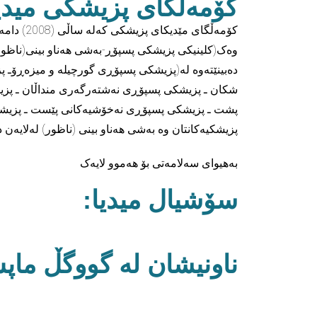
كۆمەڵگاى پزيشكى ميديك
کۆمەڵگا
وەک(کلینیکی پزیشکی پسپۆڕ-بەشی هەناو بینی(ناظور
دەبینێتەوە لە(پزیشکی پسپۆڕی گورچیلە و میزەڕۆـ 
شکان ـ پزیشکی پسپۆڕی نەشتەرگەری منداڵان ـ پ
پشت ـ پزیشکی پسپۆڕی نەخۆشیەکانی پێست ـ پزیشکی
پزیشکیەکانتان وە بەشی هەناو بینی (ناظور) لەلایەن دکتۆری پسپۆڕ و ستافی شار
بەهیوای سەلامەتی بۆ هەموو لایەک
سۆشیال میدیا:
ناونیشان لە گووگڵ ماپ