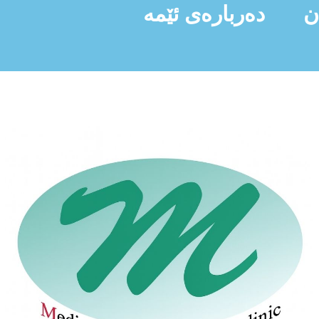
ن
دەربارەی ئێمە