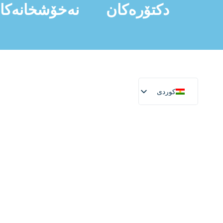
دکتۆرەکان
نەخۆشخانەکا
کوردی