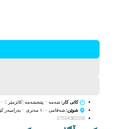
کاتی کار:
شەمە – پێنجشەمە (کاتژمێر 2 – 8)
شوێن:
شەقامی ١٠٠ مەتری – بەرامبەر کۆلێژی دەرمانسازی – نزیک
07504382006