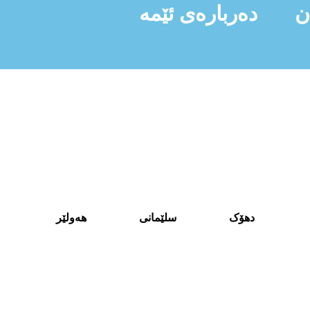
ن
دەربارەی ئێمە
دهۆک
سلێمانی
هەولێر