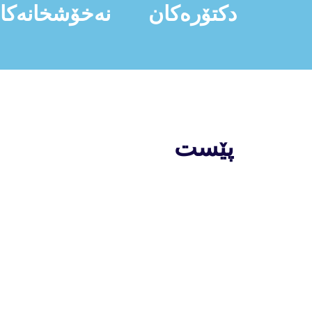
دکتۆرەکان
نەخۆشخانەکا
پێست