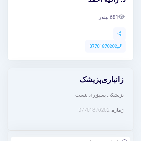
681 بینەر
07701870202
زانیاری
پزیشک
پزیشکی پسپۆڕی پێست
ژمارە: 07701870202