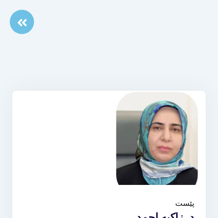
پێست
د. زاکیە احمد