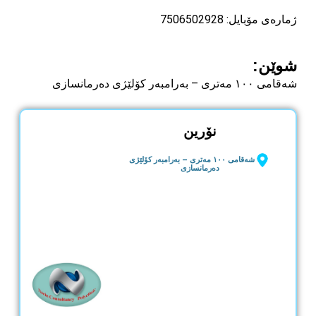
ژمارەی مۆبایل: 7506502928
شوێن:
شەقامی ١٠٠ مەتری – بەرامبەر کۆلێژی دەرمانسازی
نۆرین
شەقامی ١٠٠ مەتری – بەرامبەر کۆلێژی
دەرمانسازی