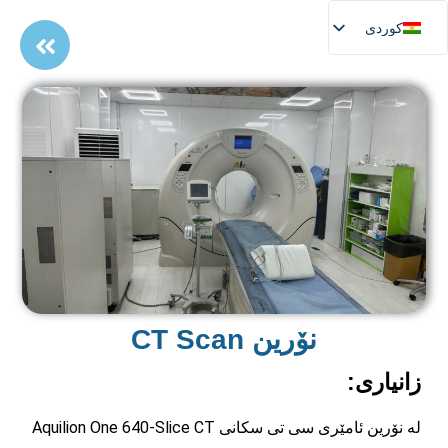
کوردی
نۆرین CT Scan
زانیاری:
لە نۆرین ئامێری سی تی سکانی Aquilion One 640-Slice CT