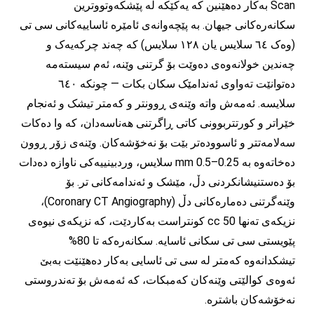
Scan بەکار دەهێنین کە یەکێکە لە پێشکەوتووترین
سکانەرەکانی جیهان. بە پێچەوانەی ئامێرە ئاساییەکانی سی تی
(وەک ٦٤ سلایس یان ١٢٨ سلایس) کە چەند چرکەیەک و
چەندین خولانەوەی دەوێت بۆ گرتنی وێنە، ئەم سیستەمە
دەتوانێت تەواوی ئەندامێک سکان بکات — چونکە ٦٤٠
سلایسە. ئەمەش واتە وێنەی ڕوونتر و کەمتر تیشک و ئەنجام
خێراتر و کورتتربوونی کاتی ڕاگرتنی هەناسەدان، کە وا دەکات
سەلامەتتر و ئاسوودەتر بێت بۆ نەخۆشەکان. وێنەی زۆر ڕوون
دەخاتەوە بە
0.25–0.5 mm سلايس
، وردبینییەکی ناوازە دەدات
بۆ دەستنیشانکردنی دڵ، مێشک و ئەندامەکانی تر. بۆ
وێنەگرتنی دەمارەکانی دڵ (Coronary CT Angiography)،
نزیکەی تەنها 50 cc
كونتراست
بەکاردێت، کە نزیکەی نیوەی
پێویستی سی تی سکانی ئاسایە. سکانەرەکە تا 80%
تیشکدانەوە کەمتر لە سی تی ئاسایی بەکار دەهێنێت بەبێ
ئەوەی کوالێتی وێنەکان کەمبکات، کە ئەمەش بۆ تەندروستی
نەخۆشەکان باشترە.