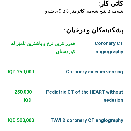
کاتی کار:
شەمە تا پێنج شەمە. کاتژمێر 3 تا 9ی شەو
پشکنینەکان و نرخیان:
Coronary CT
هەرزانترین نرخ و باشترین ئامێر لە
angiography
کوردستان
250,000 IQD
Coronary calcium scoring
250,000
Pediatric CT of the HEART without
IQD
sedation
500,000 IQD
TAVI & coronary CT angiography