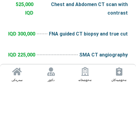
525,000
Chest and Abdomen CT scan with
IQD
contrast
300,000 IQD
FNA guided CT biopsy and true cut
225,000 IQD
SMA CT angiography
60,000 IQD
KUB plain Abdomen
نەخۆشیەکان
نەخۆشخانە
دکتۆر
سەرەکی
60,000 IQD
Lower extremity CT scan with 3D
60,000 IQD
Upper extremity CT scan with 3D