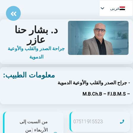
عربی
د. بشار حنا
عازر​
جراحة الصدر والقلب والأوعية
الدموية
معلومات الطبيب:
- جراح الصدر والقلب والأوعية الدموية
– M.B.Ch.B – F.I.B.M.S
07511915523
من السبت إلى
الأربعاء (من