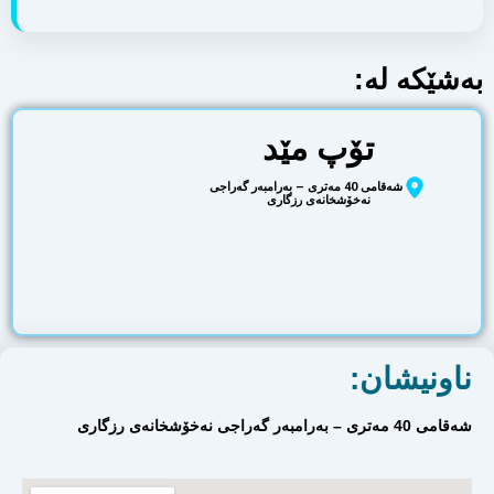
بەشێکە لە:
تۆپ مێد
شەقامی 40 مەتری – بەرامبەر گەراجی
نەخۆشخانەی رزگاری
ناونیشان:
شەقامی 40 مەتری – بەرامبەر گەراجی نەخۆشخانەی رزگاری