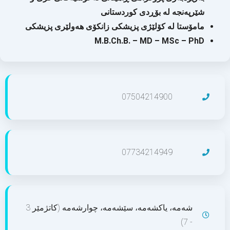
شێرپەنجە لە بۆڕدی کوردستانی
مامۆستا لە کۆلێژی پزیشکی زانکۆی هەولێری پزیشکی
M.B.Ch.B. – MD – MSc – PhD
07504214900
07734214949
شەمە، یاکشەمە، سێشەمە، چوارشەمە (کاتژمێر 3
- 7)