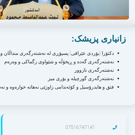
زانیاری پزیشک:
دکتۆرا (بۆردی عێراقی) پسپۆڕی لە نەشتەرگەری منداڵان و ت
نەشتەرگەری گەدە و ڕیخۆڵە و شێواوی زگماکی و وەرەم
نەشتەرگەری نازوور
نەشتەرگەری گورچیلە و بۆری میز
فتق و هایدرۆسیل و کۆئەندامی زاوزێی نەهاتە خوارەوە و 
07516747141