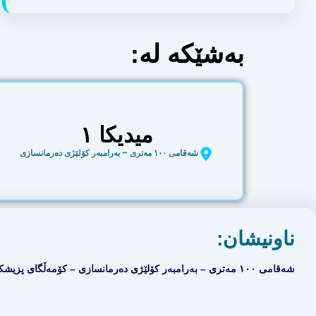
بەشێکە لە:
میدیکا ١
شەقامی ١٠٠ مەتری – بەرامبەر کۆلێژی دەرمانسازی
ناونیشان:
شەقامی ١٠٠ مەتری – بەرامبەر کۆلێژی دەرمانسازی – کۆمەڵگای پزیشکی مێدیکا