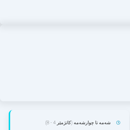
شەمە تا چوارشەمە (کاتژمێر 4 - 8)