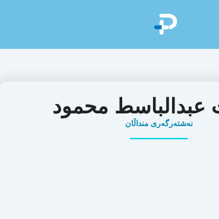
ث عبدالباسط محمود
نەشتەرگەری منداڵان