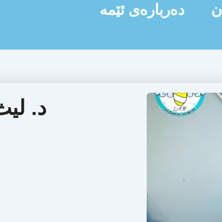
ن
دەربارەی ئێمە
د. لي