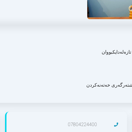
ازەلەدایکبووان
نەشتەرگەری خەتەنەکردن
07804224400