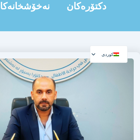
دکتۆرەکان
نەخۆشخانەکا
کوردی