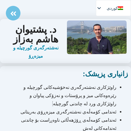
کوردی
د. پشتیوان
ھاشم بەزاز
نەشتەرگەری گورچیلە و
میزەڕۆ
زانیاری پزیشک:
راوێژکاری نەشتەرگەری نەخۆشیەکانی گورچیلە و
رێرەوەکانی میز و پرۆستات و نەزۆکی پیاوان و
راوێژکاری ورد لە چاندنی گورچیلە]
ئەندامی کۆمەڵەی نەشتەرگەری میزەڕۆی بەریتانی
ئەندامی کۆمەڵەی ڕۆژھەڵاتی ناوەڕاست بۆ چاندنی
ئەندامەکانی لەش