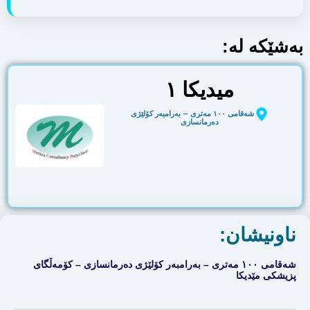
بەشێکە لە:
میدیکا ١
شەقامی ١٠٠ مەتری – بەرامبەر کۆلێژی
دەرمانسازی
ناونیشان:
شەقامی ١٠٠ مەتری – بەرامبەر کۆلێژی دەرمانسازی – کۆمەڵگای
پزیشکی مێدیکا