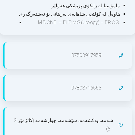
مامۆستا لە زانکۆی پزیشکی ھەولێر
ھاوەڵ لە کۆلێجی شاھانەی بەریتانی بۆ نەشتەرگەری
M.B.Ch.B. – F.I.C.M.S.(Urology) – F.R.C.S
07503917959
07803716565
شەمە، یەکشەمە، سێشەمە، چوارشەمە (کاتژمێر 2
- 6)