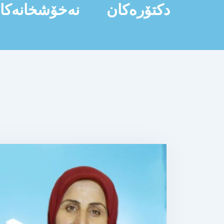
دکتۆرەکان
نەخۆشخانەکا