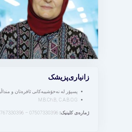
زانیاری
پزیشک
پسپۆر لە نەخۆشییەکانی ئافرەتان و منداڵ
M.B.Ch.B, C.A.B.O.G
ژمارەی کلینیک:
07507330396 – 07767330396