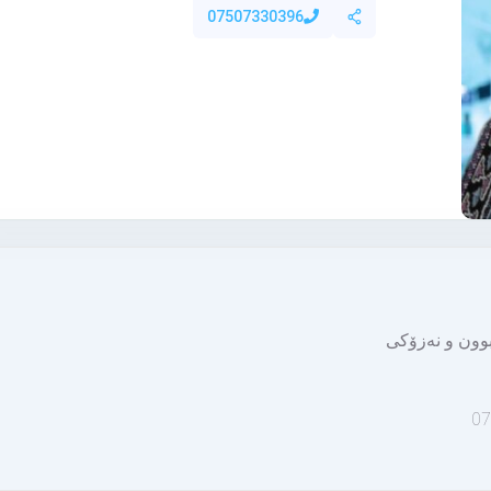
07507330396
بوون و نەزۆکی