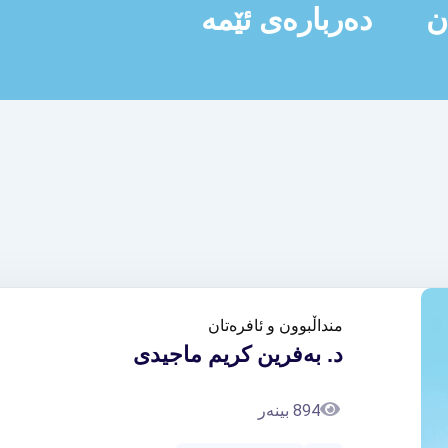
ن
دەربارەی ئێمە
منداڵبوون و ئافرەتان
د. بەفرين كريم ماجیدی
894 بینەر