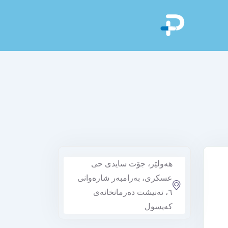
هەولێر، جۆت سایدی حی
عسکری، بەرامبەر شارەوانی
٦، تەنیشت دەرمانخانەی
کەپسول