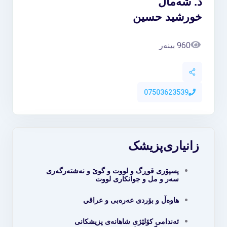
د. شەماڵ
خورشید حسین
960 بینەر
07503623539
زانیاری
پزیشک
پسپۆری قوڕگ و لووت و گوێ و نەشتەرگەری
سەر و مل و جوانکاری لووت
هاوەڵ و بۆردی عەرەبی و عراقي
ئەندامی کۆلێژی شاهانەی پزیشکانی