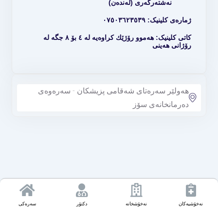
نەشتەرگەری (لەندەن)
ژمارەی کلینیک: ٠٧٥٠٣٦٢٣٥٣٩
کاتی کلینیک: هەموو رۆژێك کراوەیە لە ٤ بۆ ٨ جگە لە
رۆژانی هەینی
هەولێر سەرەتای شەقامی پزیشکان - سەرەوەی
دەرمانخانەی سۆز
نەخۆشیەکان
نەخۆشخانە
دکتۆر
سەرەکی