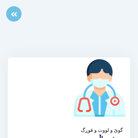
گوێ و لووت و قوڕگ