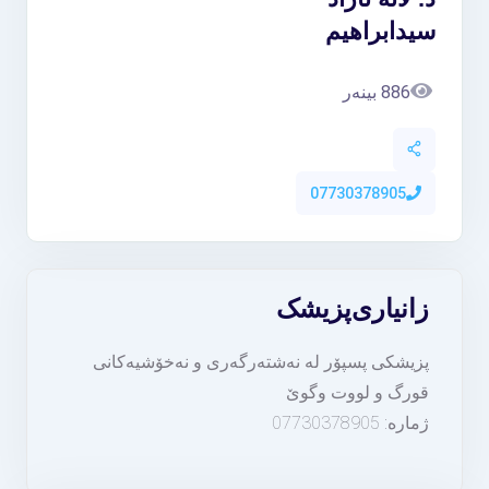
سیدابراهیم
886 بینەر
07730378905
زانیاری
پزیشک
پزیشکی پسپۆر لە نەشتەرگەری و نەخۆشیەکانی
قورگ و لووت وگوێ
ژمارە: 07730378905