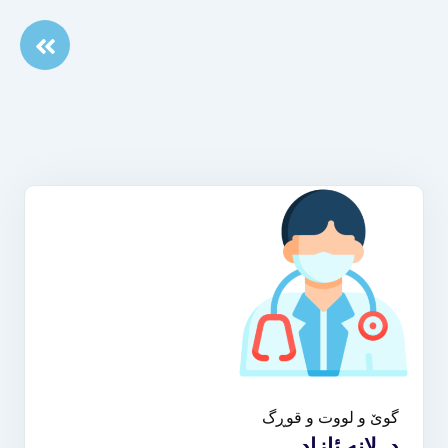
گوێ و لووت و قوڕگ
د. لانە ئازاد