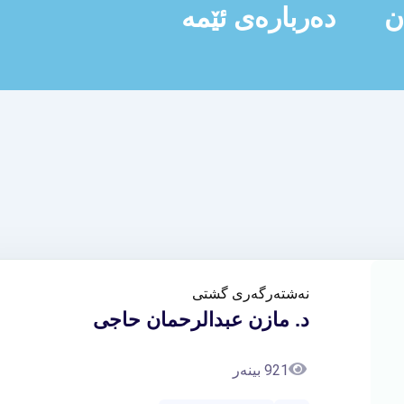
ن
دەربارەی ئێمە
نەشتەرگەری گشتی
د. مازن عبدالرحمان حاجی
921 بینەر