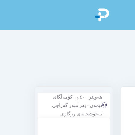
هەولێر - ٤٠م - کۆمەڵگای
دیمەن - بەرامبەر گەراجی
نەخۆشخانەی رزگاری