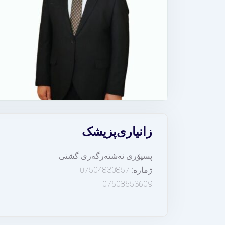
زانیاری
پزیشک
پسپۆری نەشتەرگەری گشتی
ژمارە: 07504830857
07508653609