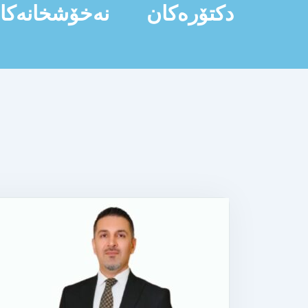
دکتۆرەکان
نەخۆشخانەکا