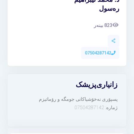
رەسول
823 بینەر
07504287142
زانیاری
پزیشک
پسپۆری نەخۆشیاکانی جومگە و رۆماتیزم
ژمارە: 07504287142