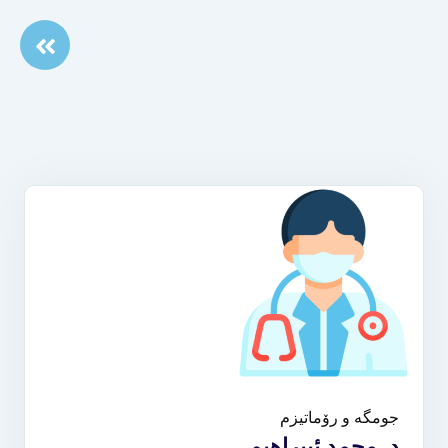
جومگە و رۆماتیزم
د. محمد ئیبراهیم