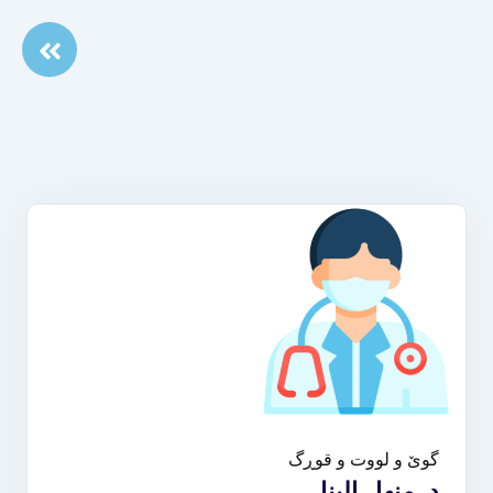
گوێ و لووت و قوڕگ
د. منهل البنا