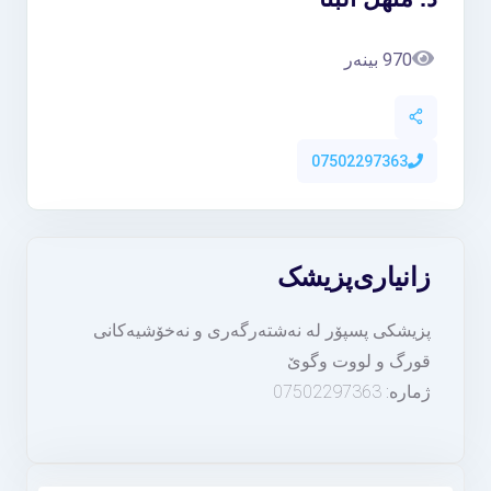
970 بینەر
07502297363
زانیاری
پزیشک
پزیشکی پسپۆر لە نەشتەرگەری و نەخۆشیەکانی
قورگ و لووت وگوێ
ژمارە: 07502297363