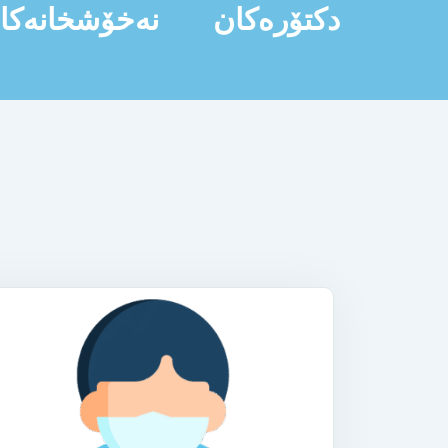
دکتۆرەکان
نەخۆشخانەکا