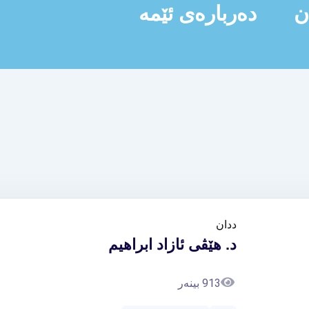
ن
دەربارەی ئێمە
ددان
د. هێڤی ئازاد ابراهیم
913 بینەر