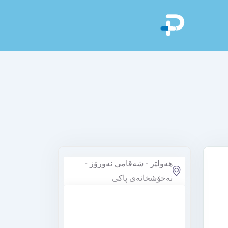
هەولێر - شەقامی نەورۆز -
نەخۆشخانەی پاکی