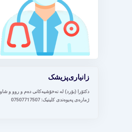
زانیاری
پزیشک
دکتۆرا (بۆرد) لە نەخۆشیەکانی دەم و روو و شاو
ژمارەی پەیوەندی کلینیک: 07507717507