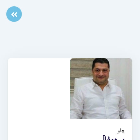
چاو
د. هەڤاڵ