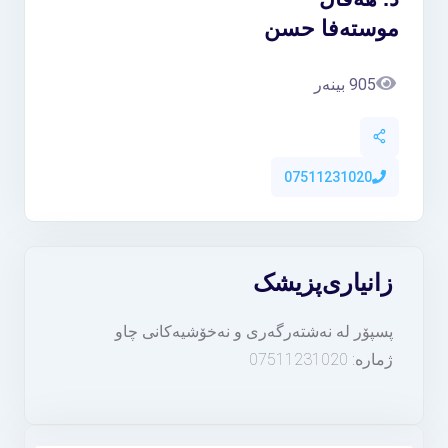
موستەفا حسن
905 بینەر
07511231020
زانیاری
پزیشک
پسپۆر لە نەشتەرگەری و نەخۆشیەکانی چاو
ژمارە: 07511231020