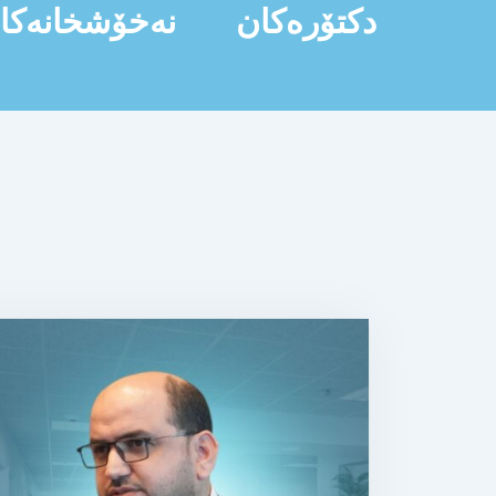
دکتۆرەکان
نەخۆشخانەکا