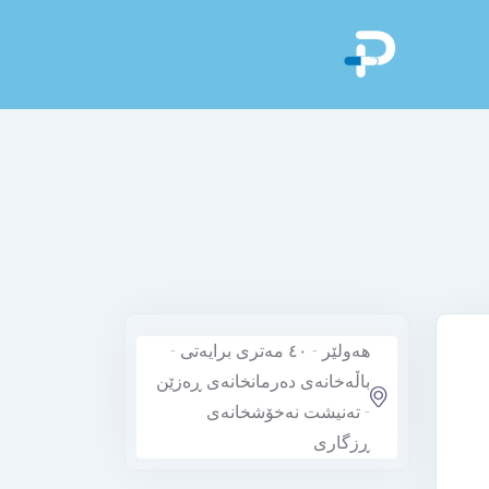
هەولێر - ٤٠ مەتری برایەتی -
باڵەخانەی دەرمانخانەی ڕەزێن
- تەنیشت نەخۆشخانەی
ڕزگاری