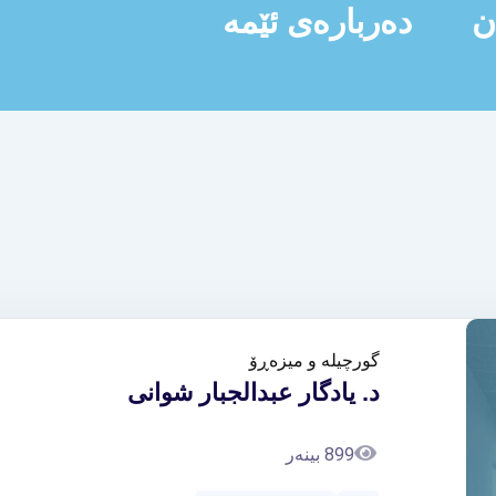
ن
دەربارەی ئێمە
گورچیلە و میزەڕۆ
د. یادگار عبدالجبار شوانی
899 بینەر