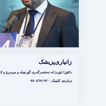
زانیاری
پزیشک
دکتۆرا (بۆرد) لە نەشتەرگەری گورچیلە و میزەڕۆ و ل
ژمارەی کلینیک: ٠٧٥٠٥٦٧١٩٢٠