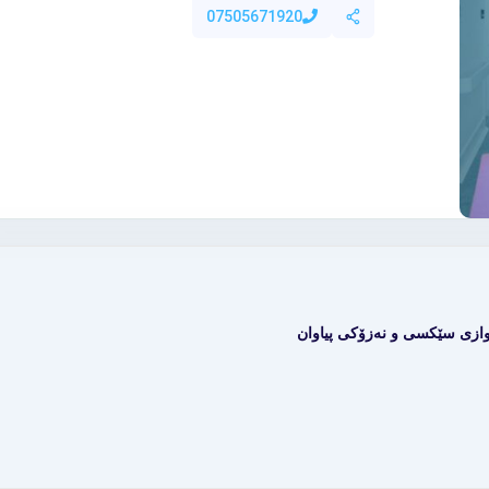
07505671920
اوازی سێکسی و نەزۆکی پیاوان