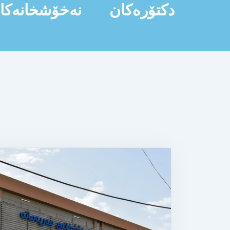
دکتۆرەکان
نەخۆشخانەکا