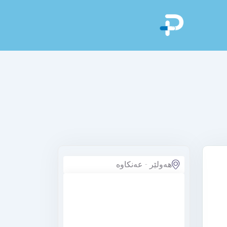
هەولێر - عەنکاوە