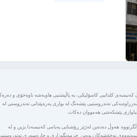
مەریەمانە لە ساڵی 2020 لە لایەن كەنیسەی كلدانیی كاسۆلیكی، بە پاڵپشتیی هاوبەشە ناوەخۆی و دەر
دامەزراوەیەكی تەندروستیی پێشەنگ لە بواری پەرەپێدانی تەندروستی لە
جیاوازی پێشكەشی هەمووان دەكات.
رتووە: هەوڵ دەدەین لەژێر ڕۆشنایی پەیامی كەنیسەدا بژین و لە
كبوونەوەی نەخۆشەكان بدەین. خزمەتگوزاری و چارەسەری تەندروستیی