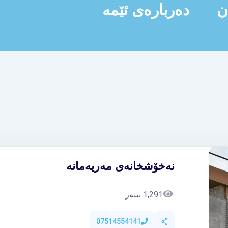
ن
دەربارەی ئێمە
نەخۆشخانەی مەریەمانە
1,291 بینەر
07514554141