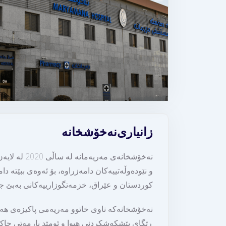
زانیاری
نەخۆشخانە
نەخۆشخانەی 
و نێودەوڵەتییەكان دامەزراوە، بۆ ئەوەی ببێتە 
كوردستان و عێراق، خزمەتگوزارییەكانی بەبێ 
نەخۆشخانەكە ناوی خاتوو مەریەمی پاكیزەی هەڵگ
ڕێگای پێشكەشكردنی هیوا و ئومێد یارمەتی چا